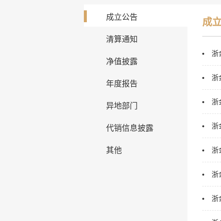
成立公告
成
清算通知
浙
净值披露
浙
年度报告
浙
异地部门
浙
代销信息披露
其他
浙
浙
浙