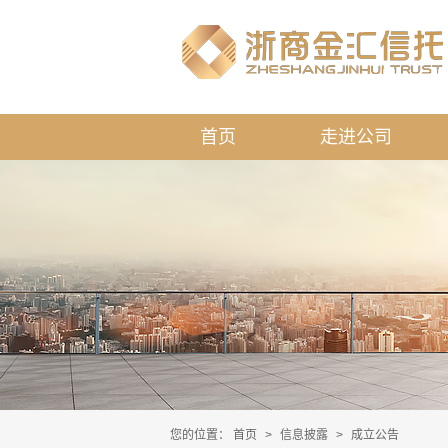
首页
走进公司
您的位置：
首页
>
信息披露
>
成立公告