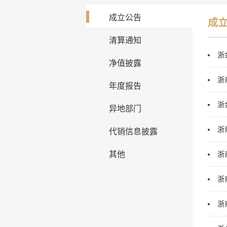
成立公告
成
清算通知
浙
净值披露
浙
年度报告
浙
异地部门
浙
代销信息披露
其他
浙
浙
浙