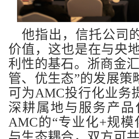
他指出，信托公司
价值，这也是在与央
利性的基石。浙商金
管、优生态
”
的发展策
可为
AMC
投行化业务
深耕属地与服务产品
AMC
的
“
专业化
+
规模
与生态耦合，双方可