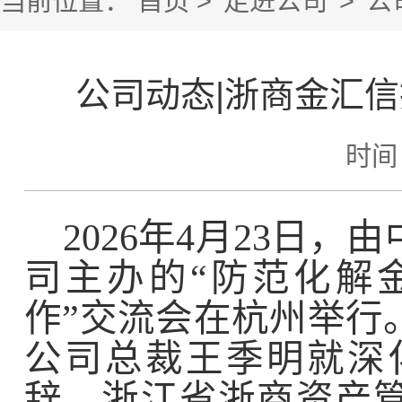
当前位置：
首页
>
走进公司
>
公
公司动态|浙商金汇信
时间：
2026
年
4
月
23
日，由
司主办的
“
防范化解
作
”
交流会在杭州举行
公司总裁王季明就深
辞。浙江省浙商资产