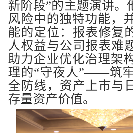
新阶段
”
的主题演讲。
风险中的独特功能，
能的定位：报表修复
人权益与公司报表难
助力企业优化治理架
理的
“
守夜人
”
——筑
全防线，资产上市与
存量资产价值。