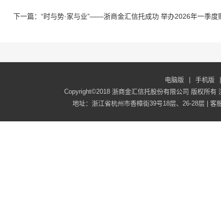
下一篇：“时与势·家与业”——浙商金汇信托成功 举办2026年一季
电脑版
|
手机版
|
Copyright©2018 浙商金汇信托股份有限公司 版权所有
地址：浙江省杭州市香樟街39号18层、26-28层 | 客服电话：40